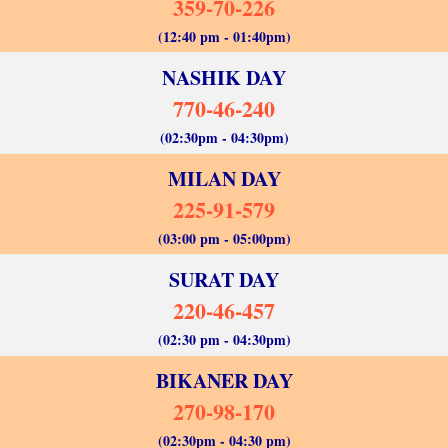
359-70-226
(12:40 pm - 01:40pm)
NASHIK DAY
770-46-240
(02:30pm - 04:30pm)
MILAN DAY
225-91-579
(03:00 pm - 05:00pm)
SURAT DAY
220-46-457
(02:30 pm - 04:30pm)
BIKANER DAY
270-98-170
(02:30pm - 04:30 pm)