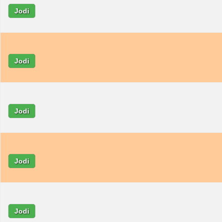
Jodi
Jodi
Jodi
Jodi
Jodi