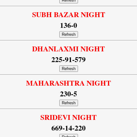
Refresh
SUBH BAZAR NIGHT
136-0
Refresh
DHANLAXMI NIGHT
225-91-579
Refresh
MAHARASHTRA NIGHT
230-5
Refresh
SRIDEVI NIGHT
669-14-220