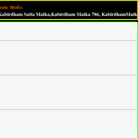
atta Matka.
ham Satta Matka,Kabirdham Matka 786, KabirdhamMatka, Kabir