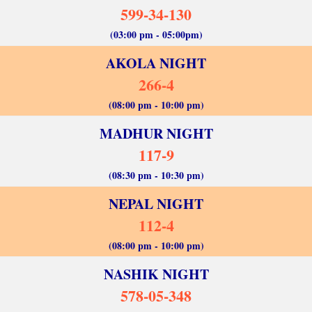
599-34-130
(03:00 pm - 05:00pm)
AKOLA NIGHT
266-4
(08:00 pm - 10:00 pm)
MADHUR NIGHT
117-9
(08:30 pm - 10:30 pm)
NEPAL NIGHT
112-4
(08:00 pm - 10:00 pm)
NASHIK NIGHT
578-05-348