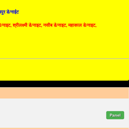
पुर डे/नाईट
 डे/नाइट, श्रीलक्ष्मी डे/नाइट, नसीब डे/नाइट, महाकाल डे/नाइट,
Panel