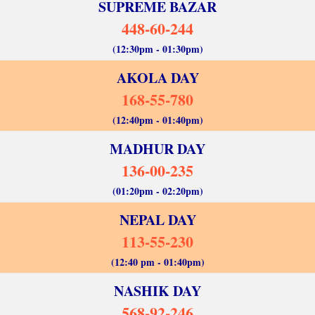
SUPREME BAZAR
448-60-244
(12:30pm - 01:30pm)
AKOLA DAY
168-55-780
(12:40pm - 01:40pm)
MADHUR DAY
136-00-235
(01:20pm - 02:20pm)
NEPAL DAY
113-55-230
(12:40 pm - 01:40pm)
NASHIK DAY
568-92-246