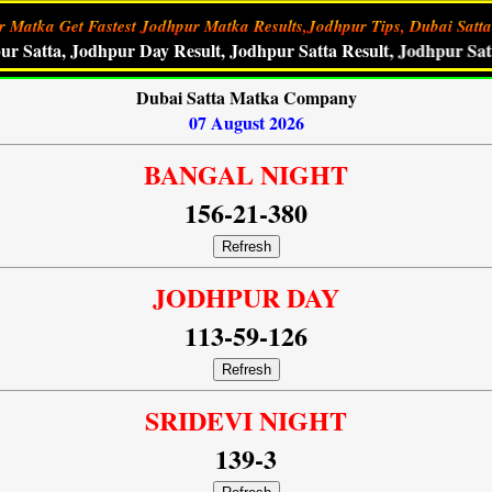
 Matka Get Fastest Jodhpur Matka Results,Jodhpur Tips, Dubai Satt
 Jodhpur Day Result, Jodhpur Satta Result, Jodhpur Satta Ma
Dubai Satta Matka Company
07 August 2026
BANGAL NIGHT
156-21-380
Refresh
JODHPUR DAY
113-59-126
Refresh
SRIDEVI NIGHT
139-3