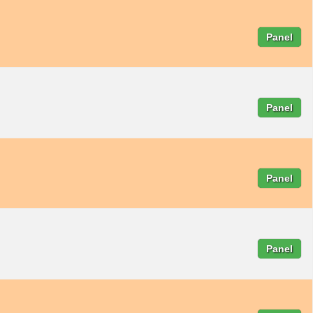
Panel
Panel
Panel
Panel