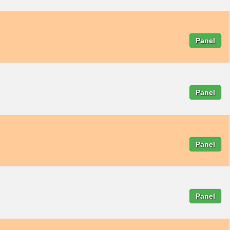
Panel
Panel
Panel
Panel