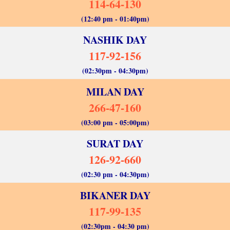
114-64-130
(12:40 pm - 01:40pm)
NASHIK DAY
117-92-156
(02:30pm - 04:30pm)
MILAN DAY
266-47-160
(03:00 pm - 05:00pm)
SURAT DAY
126-92-660
(02:30 pm - 04:30pm)
BIKANER DAY
117-99-135
(02:30pm - 04:30 pm)