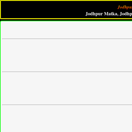
Jodhpur
Jodhpur Matka, Jodhpur Satta,