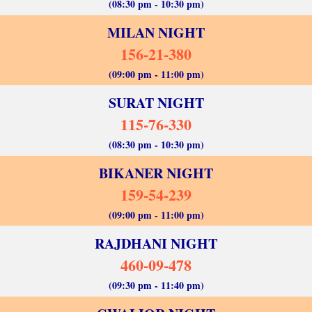
(08:30 pm - 10:30 pm)
MILAN NIGHT
156-21-380
(09:00 pm - 11:00 pm)
SURAT NIGHT
115-76-330
(08:30 pm - 10:30 pm)
BIKANER NIGHT
159-54-239
(09:00 pm - 11:00 pm)
RAJDHANI NIGHT
460-09-478
(09:30 pm - 11:40 pm)