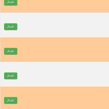
Jodi
Jodi
Jodi
Jodi
Jodi