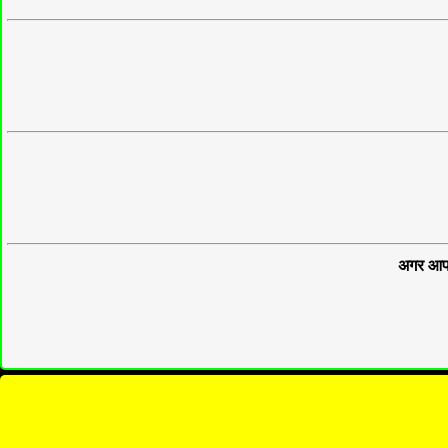
अगर आप 