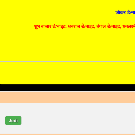
जोकर डे/ना
शुभ बाजार डे/नाइट, धनराज डे/नाइट, बंगाल डे/नाइट, धनलक्ष्मी 
Jodi