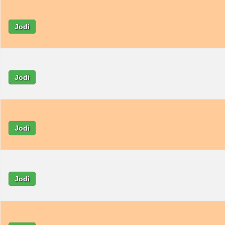
Jodi
Jodi
Jodi
Jodi