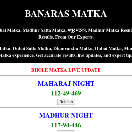
BANARAS MATKA
ai Matka, Madhur Satta Matka, मधुर मटका, Madhur Matka Resul
Results, From Our Experts.
a Matka, Dubai Satta Matka, Dhanvarsha Matka, Dubai Matka, Ma
atka experience. Get accurate results, live updates, and expert tip
BHOLE MATKA LIVE UPDATE
MAHARAJ NIGHT
112-49-469
Refresh
MADHUR NIGHT
117-94-446