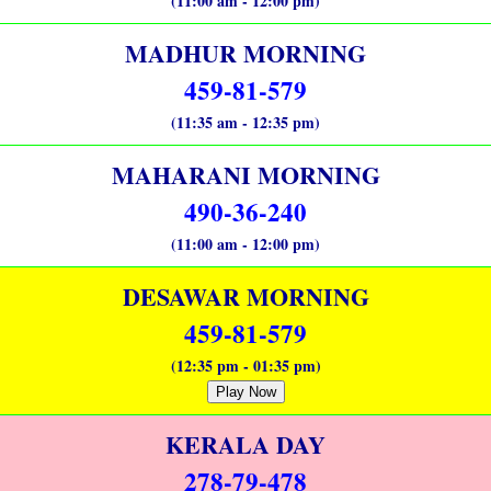
(11:00 am - 12:00 pm)
MADHUR MORNING
459-81-579
(11:35 am - 12:35 pm)
MAHARANI MORNING
490-36-240
(11:00 am - 12:00 pm)
DESAWAR MORNING
459-81-579
(12:35 pm - 01:35 pm)
Play Now
KERALA DAY
278-79-478