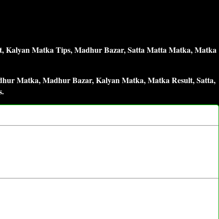
t, Kalyan Matka Tips, Madhur Bazar, Satta Matta Matka, Matka
dhur Matka, Madhur Bazar, Kalyan Matka, Matka Result, Satta,
s.