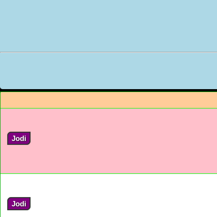
Jodi
Jodi