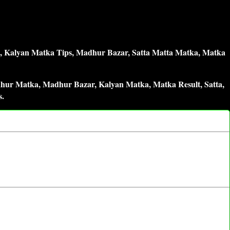
, Kalyan Matka Tips, Madhur Bazar, Satta Matta Matka, Matka
dhur Matka, Madhur Bazar, Kalyan Matka, Matka Result, Satta,
s.