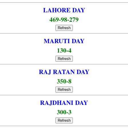
LAHORE DAY
469-98-279
Refresh
MARUTI DAY
130-4
Refresh
RAJ RATAN DAY
350-8
Refresh
RAJDHANI DAY
300-3
Refresh