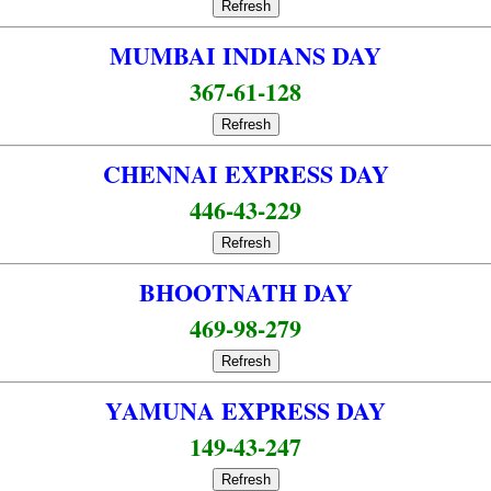
Refresh
MUMBAI INDIANS DAY
367-61-128
Refresh
CHENNAI EXPRESS DAY
446-43-229
Refresh
BHOOTNATH DAY
469-98-279
Refresh
YAMUNA EXPRESS DAY
149-43-247
Refresh