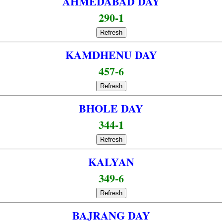
AHMEDABAD DAY
290-1
Refresh
KAMDHENU DAY
457-6
Refresh
BHOLE DAY
344-1
Refresh
KALYAN
349-6
Refresh
BAJRANG DAY