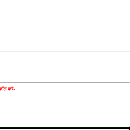
कॉल करे-