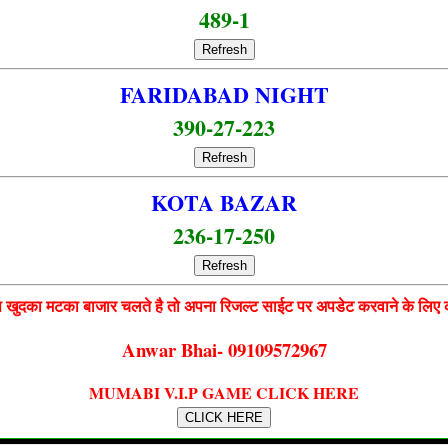
489-1
Refresh
FARIDABAD NIGHT
390-27-223
Refresh
KOTA BAZAR
236-17-250
Refresh
खुदका मटका बाजार चलते है तो अपना रिजल्ट साईट पर अपडेट करवाने के लिए 
Anwar Bhai- 09109572967
MUMABI V.I.P GAME CLICK HERE
CLICK HERE