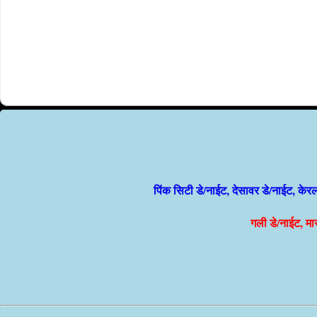
पिंक सिटी डे/नाईट, देसावर डे/नाईट, केर
गली डे/नाईट, मार