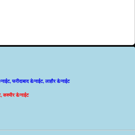
े/नाईट, फरीदाबाद डे/नाईट, लाहौर डे/नाईट
ट, कश्मीर डे/नाईट