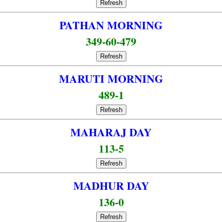
Refresh
PATHAN MORNING
349-60-479
Refresh
MARUTI MORNING
489-1
Refresh
MAHARAJ DAY
113-5
Refresh
MADHUR DAY
136-0
Refresh