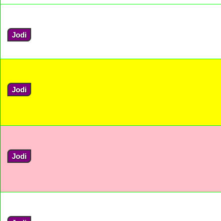
Jodi
Jodi
Jodi