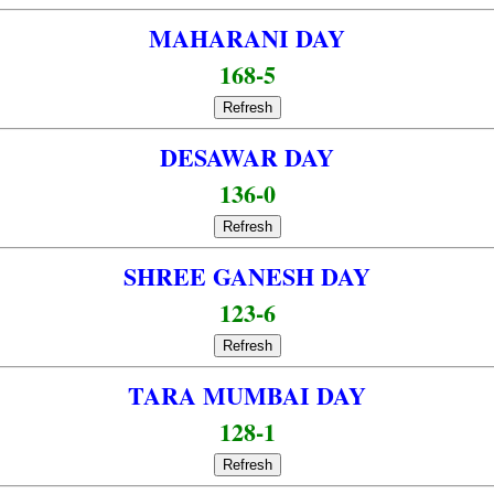
MAHARANI DAY
168-5
Refresh
DESAWAR DAY
136-0
Refresh
SHREE GANESH DAY
123-6
Refresh
TARA MUMBAI DAY
128-1
Refresh