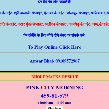
घर बैठे गेम खेल सकते है!
ल डे/नाईट, श्री बालाजी डे/नाईट, देसावर डे/नाईट, सोलापुर डे/नाईट, गाजियाबाद ड
ुति डे/नाईट, स्टार मुंबई डे/नाईट, अलीगढ़ डे/नाईट, कामधेनु डे/नाईट, जम्मू डे/नाई
गेम खेलेंने के लिए नीचे दीये नंबर पर संपर्क करे!
To Play Online Click Here
Anwar Bhai- 09109572967
BHOLE MATKA RESULT
PINK CITY MORNING
459-81-579
(10:00 am - 11:00 am)
Play Now