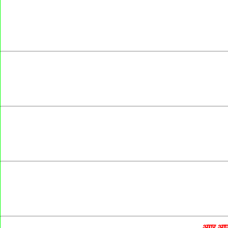
अगर आप 