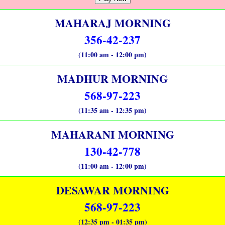
MAHARAJ MORNING
356-42-237
(11:00 am - 12:00 pm)
MADHUR MORNING
568-97-223
(11:35 am - 12:35 pm)
MAHARANI MORNING
130-42-778
(11:00 am - 12:00 pm)
DESAWAR MORNING
568-97-223
(12:35 pm - 01:35 pm)