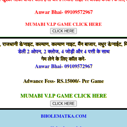
Anwar Bhai- 09109572967
MUMABI V.I.P GAME CLICK HERE
CLICK HERE
 राजधानी डे/नाइट, कल्याण, कल्याण नाइट, मैंन बाजार, मधुर डे/नाईट, 
डेली 2 ओपन, 2 क्लोज, 4 जोड़ी और 4 पत्ती के साथ
गेम लेने के लिए कॉल करे-
Anwar Bhai- 09109572967
Adwance Fess- RS.15000/- Per Game
MUMABI V.I.P GAME CLICK HERE
CLICK HERE
BHOLEMATKA.COM