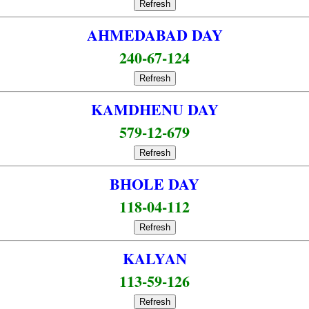
Refresh
AHMEDABAD DAY
240-67-124
Refresh
KAMDHENU DAY
579-12-679
Refresh
BHOLE DAY
118-04-112
Refresh
KALYAN
113-59-126
Refresh