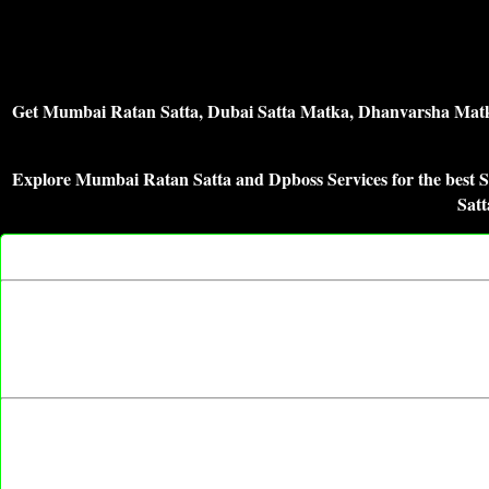
Get Mumbai Ratan Satta, Dubai Satta Matka, Dhanvarsha Matk
Explore Mumbai Ratan Satta and Dpboss Services for the bes
Satt