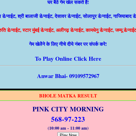
घर बैठे गेम खेल सकते है!
ल डे/नाईट, श्री बालाजी डे/नाईट, देसावर डे/नाईट, सोलापुर डे/नाईट, गाजियाबाद ड
ुति डे/नाईट, स्टार मुंबई डे/नाईट, अलीगढ़ डे/नाईट, कामधेनु डे/नाईट, जम्मू डे/नाई
गेम खेलेंने के लिए नीचे दीये नंबर पर संपर्क करे!
To Play Online Click Here
Anwar Bhai- 09109572967
BHOLE MATKA RESULT
PINK CITY MORNING
568-97-223
(10:00 am - 11:00 am)
Play Now