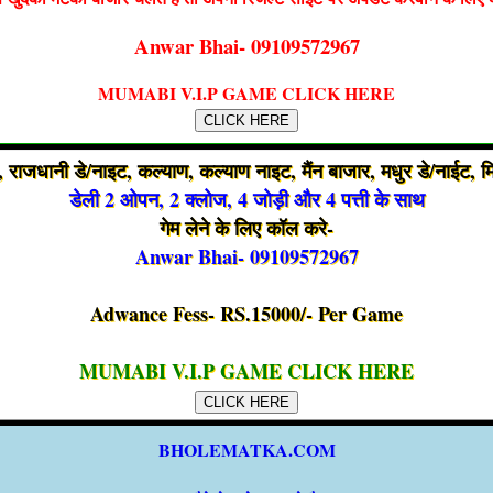
Anwar Bhai- 09109572967
MUMABI V.I.P GAME CLICK HERE
CLICK HERE
 राजधानी डे/नाइट, कल्याण, कल्याण नाइट, मैंन बाजार, मधुर डे/नाईट, 
डेली 2 ओपन, 2 क्लोज, 4 जोड़ी और 4 पत्ती के साथ
गेम लेने के लिए कॉल करे-
Anwar Bhai- 09109572967
Adwance Fess- RS.15000/- Per Game
MUMABI V.I.P GAME CLICK HERE
CLICK HERE
BHOLEMATKA.COM