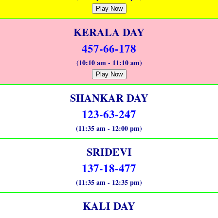
Play Now
KERALA DAY
457-66-178
(10:10 am - 11:10 am)
Play Now
SHANKAR DAY
123-63-247
(11:35 am - 12:00 pm)
SRIDEVI
137-18-477
(11:35 am - 12:35 pm)
KALI DAY