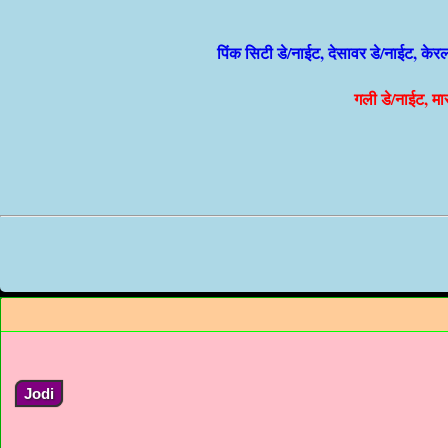
पिंक सिटी डे/नाईट, देसावर डे/नाईट, केर
गली डे/नाईट, मार
Jodi