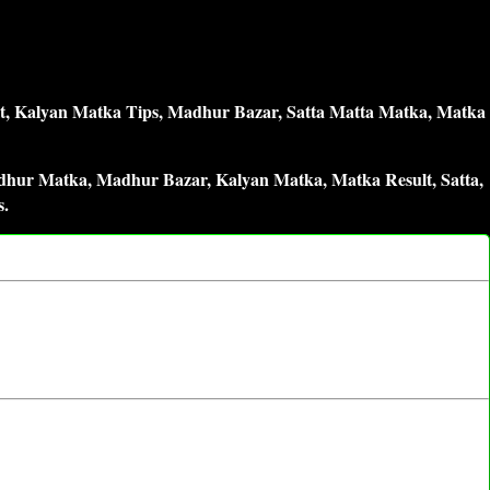
t, Kalyan Matka Tips, Madhur Bazar, Satta Matta Matka, Matka
dhur Matka, Madhur Bazar, Kalyan Matka, Matka Result, Satta,
s.