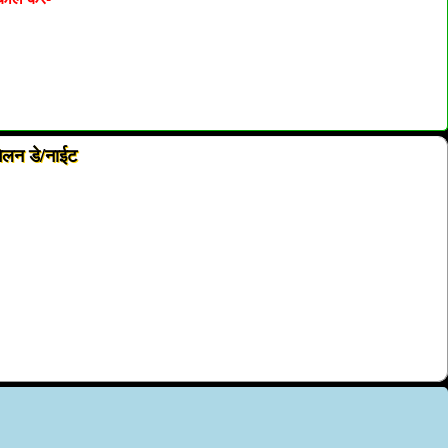
मिलन डे/नाईट