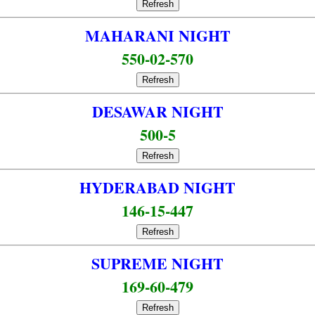
Refresh
MAHARANI NIGHT
550-02-570
Refresh
DESAWAR NIGHT
500-5
Refresh
HYDERABAD NIGHT
146-15-447
Refresh
SUPREME NIGHT
169-60-479
Refresh