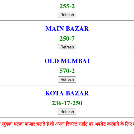
255-2
Refresh
MAIN BAZAR
250-7
Refresh
OLD MUMBAI
570-2
Refresh
KOTA BAZAR
236-17-250
Refresh
खुदका मटका बाजार चलते है तो अपना रिजल्ट साईट पर अपडेट करवाने के लिए 