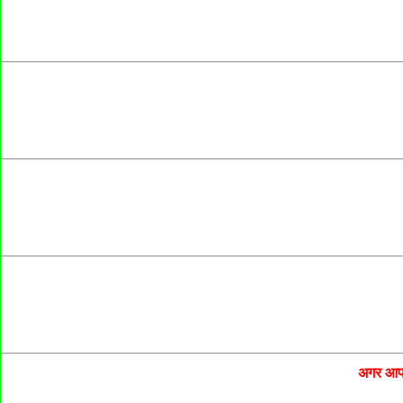
अगर आप 