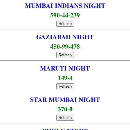
MUMBAI INDIANS NIGHT
590-44-239
Refresh
GAZIABAD NIGHT
450-99-478
Refresh
MARUTI NIGHT
149-4
Refresh
STAR MUMBAI NIGHT
370-0
Refresh