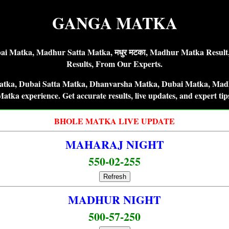
GANGA MATKA
i Matka, Madhur Satta Matka, मधुर मटका, Madhur Matka Result
Results, From Our Experts.
 Matka, Dubai Satta Matka, Dhanvarsha Matka, Dubai Matka, Mad
atka experience. Get accurate results, live updates, and expert tip
BHOLE MATKA LIVE UPDATE
MAHARAJ NIGHT
550-02-255
Refresh
MADHUR NIGHT
500-57-250