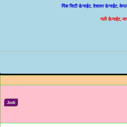
पिंक सिटी डे/नाईट, देसावर डे/नाईट, केर
गली डे/नाईट, मार
Jodi