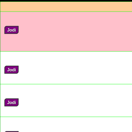
Jodi
Jodi
Jodi