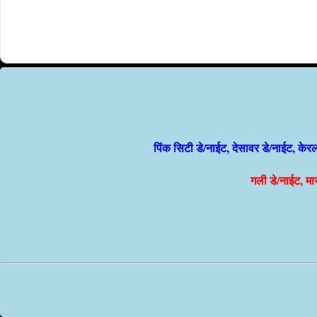
पिंक सिटी डे/नाईट, देसावर डे/नाईट, केर
गली डे/नाईट, मार