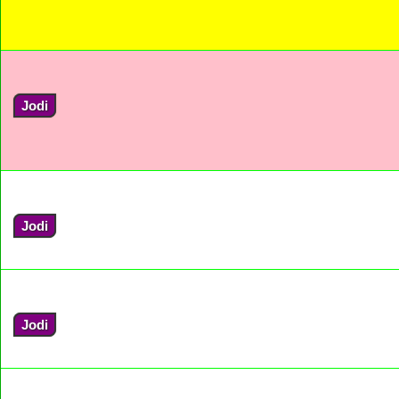
Jodi
Jodi
Jodi