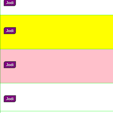
Jodi
Jodi
Jodi
Jodi