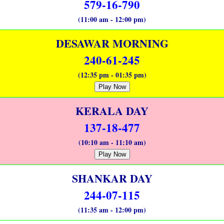
579-16-790
(11:00 am - 12:00 pm)
DESAWAR MORNING
240-61-245
(12:35 pm - 01:35 pm)
Play Now
KERALA DAY
137-18-477
(10:10 am - 11:10 am)
Play Now
SHANKAR DAY
244-07-115
(11:35 am - 12:00 pm)