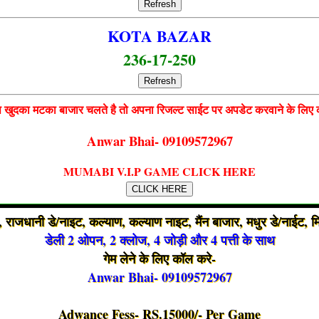
Refresh
KOTA BAZAR
236-17-250
Refresh
खुदका मटका बाजार चलते है तो अपना रिजल्ट साईट पर अपडेट करवाने के लिए 
Anwar Bhai- 09109572967
MUMABI V.I.P GAME CLICK HERE
CLICK HERE
 राजधानी डे/नाइट, कल्याण, कल्याण नाइट, मैंन बाजार, मधुर डे/नाईट, 
डेली 2 ओपन, 2 क्लोज, 4 जोड़ी और 4 पत्ती के साथ
गेम लेने के लिए कॉल करे-
Anwar Bhai- 09109572967
Adwance Fess- RS.15000/- Per Game