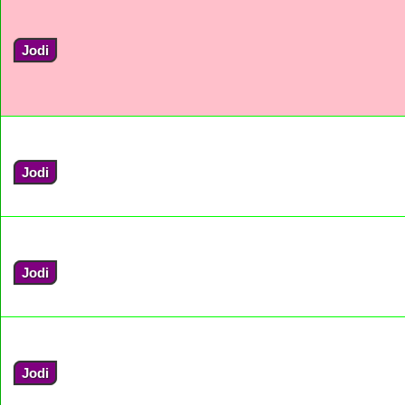
Jodi
Jodi
Jodi
Jodi