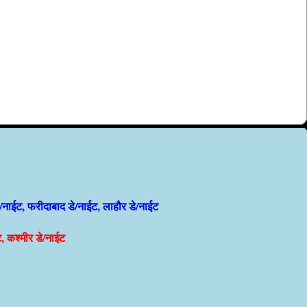
े/नाईट, फरीदाबाद डे/नाईट, लाहौर डे/नाईट
ट, कश्मीर डे/नाईट