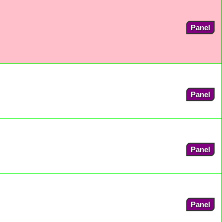
Panel
Panel
Panel
Panel