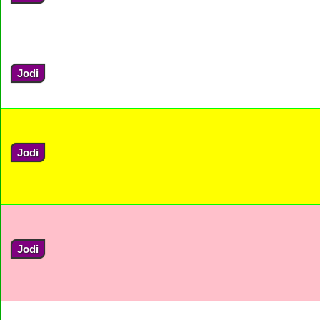
Jodi
Jodi
Jodi