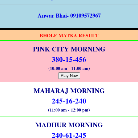
Anwar Bhai- 09109572967
BHOLE MATKA RESULT
PINK CITY MORNING
380-15-456
(10:00 am - 11:00 am)
Play Now
MAHARAJ MORNING
245-16-240
(11:00 am - 12:00 pm)
MADHUR MORNING
240-61-245