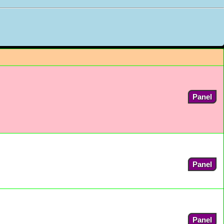
Panel
Panel
Panel