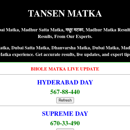
TANSEN MATKA
ai Matka, Madhur Satta Matka, मधुर मटका, Madhur Matka Result
Results, From Our Experts.
 Matka, Dubai Satta Matka, Dhanvarsha Matka, Dubai Matka, Ma
atka experience. Get accurate results, live updates, and expert tip
BHOLE MATKA LIVE UPDATE
HYDERABAD DAY
567-88-440
Refresh
SUPREME DAY
670-33-490