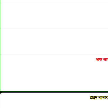
अगर आप 
टाइम बाजार,