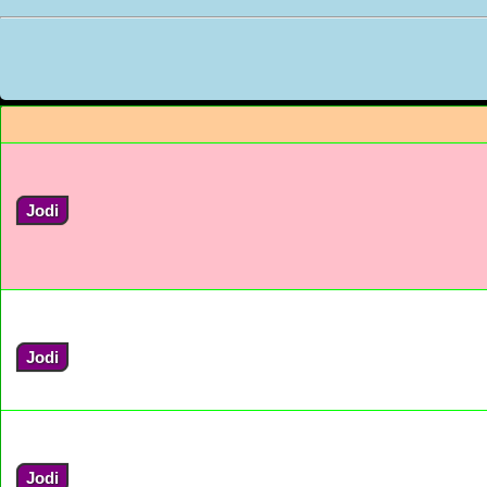
Jodi
Jodi
Jodi