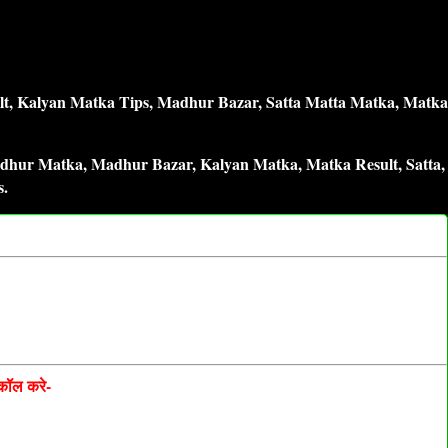
t, Kalyan Matka Tips, Madhur Bazar, Satta Matta Matka, Matka
adhur Matka, Madhur Bazar, Kalyan Matka, Matka Result, Satta,
s.
कॉल करे-