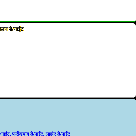
मिलन डे/नाईट
े/नाईट, फरीदाबाद डे/नाईट, लाहौर डे/नाईट