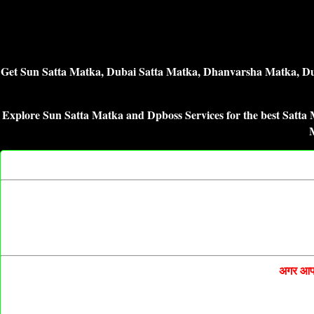
Get Sun Satta Matka, Dubai Satta Matka, Dhanvarsha Matka, D
Explore Sun Satta Matka and Dpboss Services for the best Sat
M
अगर आप 