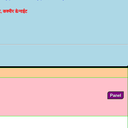
ट, कश्मीर डे/नाईट
Panel