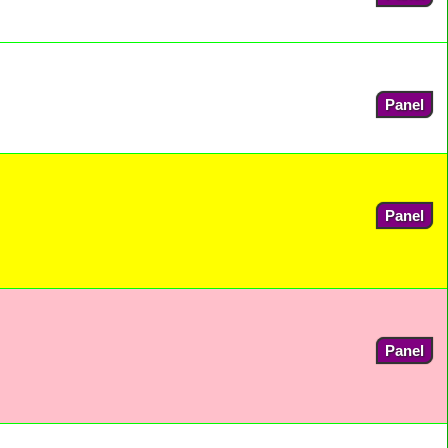
Panel
Panel
Panel