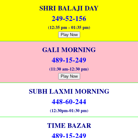
SHRI BALAJI DAY
249-52-156
(12:35 pm - 01:35 pm)
Play Now
GALI MORNING
489-15-249
(11:30 am-12:30 pm)
Play Now
SUBH LAXMI MORNING
448-60-244
(12:30pm-01:30 pm)
TIME BAZAR
489-15-249