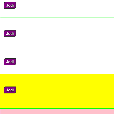
Jodi
Jodi
Jodi
Jodi