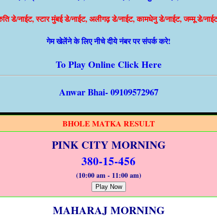
ुति डे/नाईट, स्टार मुंबई डे/नाईट, अलीगढ़ डे/नाईट, कामधेनु डे/नाईट, जम्मू डे/नाई
गेम खेलेंने के लिए नीचे दीये नंबर पर संपर्क करे!
To Play Online Click Here
Anwar Bhai- 09109572967
BHOLE MATKA RESULT
PINK CITY MORNING
380-15-456
(10:00 am - 11:00 am)
Play Now
MAHARAJ MORNING