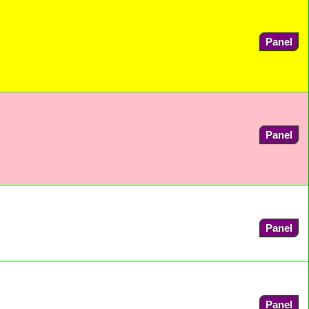
Panel
Panel
Panel
Panel