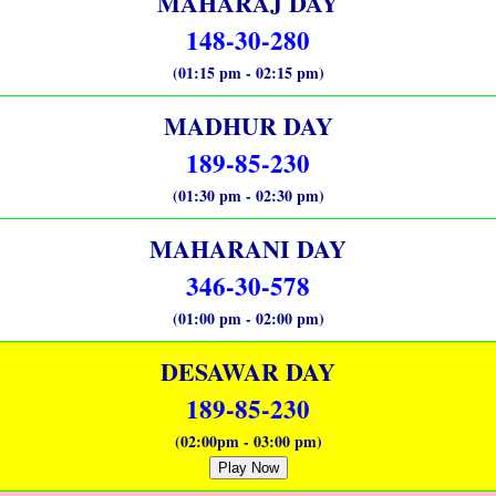
MAHARAJ DAY
148-30-280
(01:15 pm - 02:15 pm)
MADHUR DAY
189-85-230
(01:30 pm - 02:30 pm)
MAHARANI DAY
346-30-578
(01:00 pm - 02:00 pm)
DESAWAR DAY
189-85-230
(02:00pm - 03:00 pm)
Play Now