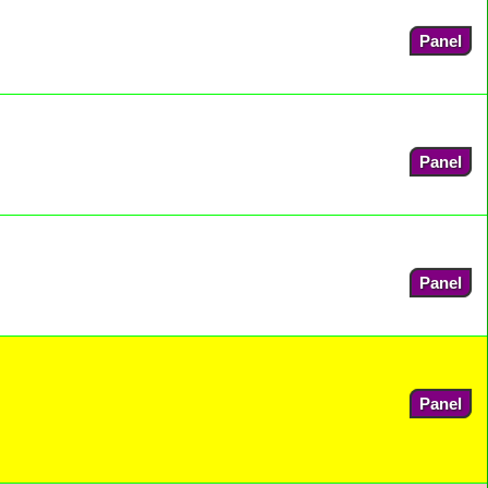
Panel
Panel
Panel
Panel