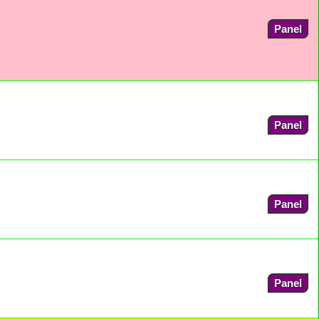
Panel
Panel
Panel
Panel