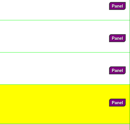
Panel
Panel
Panel
Panel