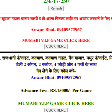
236-17-250
Refresh
खुदका मटका बाजार चलते है तो अपना रिजल्ट साईट पर अपडेट करवाने के लिए 
Anwar Bhai- 09109572967
MUMABI V.I.P GAME CLICK HERE
CLICK HERE
 राजधानी डे/नाइट, कल्याण, कल्याण नाइट, मैंन बाजार, मधुर डे/नाईट, 
डेली 2 ओपन, 2 क्लोज, 4 जोड़ी और 4 पत्ती के साथ
गेम लेने के लिए कॉल करे-
Anwar Bhai- 09109572967
Adwance Fess- RS.15000/- Per Game
MUMABI V.I.P GAME CLICK HERE
CLICK HERE