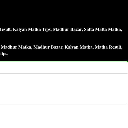
esult, Kalyan Matka Tips, Madhur Bazar, Satta Matta Matka,
a, Madhur Matka, Madhur Bazar, Kalyan Matka, Matka Result,
tips.