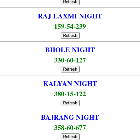
Refresh
RAJ LAXMI NIGHT
159-54-239
Refresh
BHOLE NIGHT
330-60-127
Refresh
KALYAN NIGHT
380-15-122
Refresh
BAJRANG NIGHT
358-60-677
Refresh