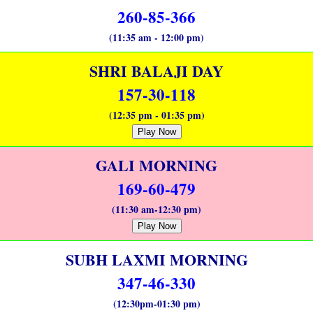
260-85-366
(11:35 am - 12:00 pm)
SHRI BALAJI DAY
157-30-118
(12:35 pm - 01:35 pm)
Play Now
GALI MORNING
169-60-479
(11:30 am-12:30 pm)
Play Now
SUBH LAXMI MORNING
347-46-330
(12:30pm-01:30 pm)