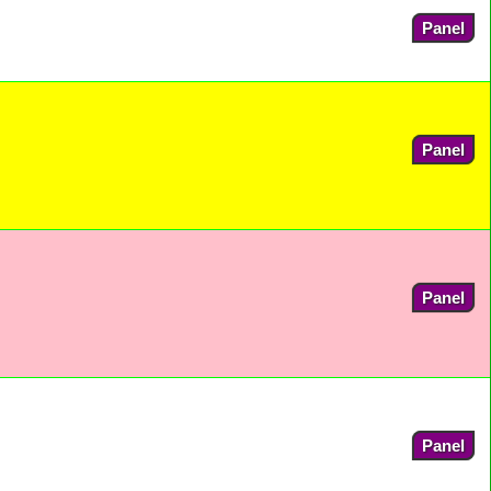
Panel
Panel
Panel
Panel