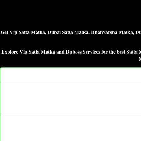
Get Vip Satta Matka, Dubai Satta Matka, Dhanvarsha Matka, D
Explore Vip Satta Matka and Dpboss Services for the best Sat
M