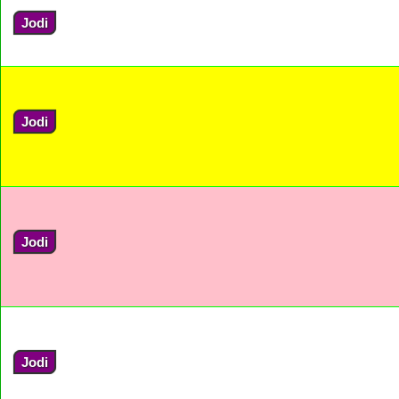
Jodi
Jodi
Jodi
Jodi