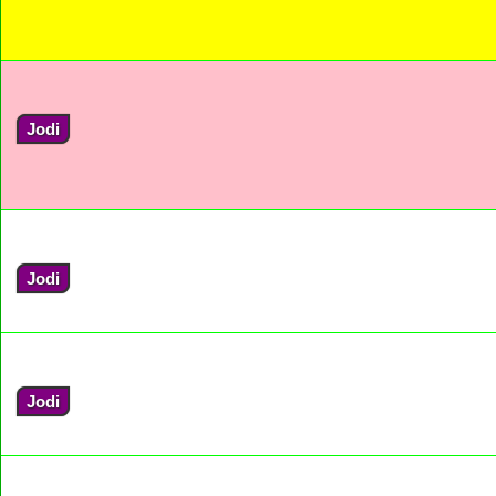
Jodi
Jodi
Jodi