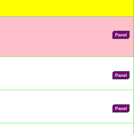
Panel
Panel
Panel