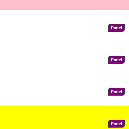
Panel
Panel
Panel
Panel