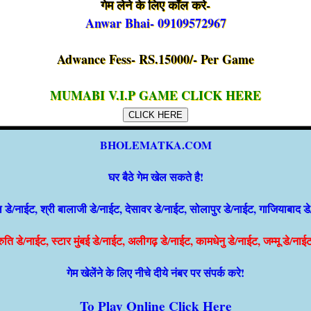
गेम लेने के लिए कॉल करे-
Anwar Bhai- 09109572967
Adwance Fess- RS.15000/- Per Game
MUMABI V.I.P GAME CLICK HERE
CLICK HERE
BHOLEMATKA.COM
घर बैठे गेम खेल सकते है!
ल डे/नाईट, श्री बालाजी डे/नाईट, देसावर डे/नाईट, सोलापुर डे/नाईट, गाजियाबाद ड
ुति डे/नाईट, स्टार मुंबई डे/नाईट, अलीगढ़ डे/नाईट, कामधेनु डे/नाईट, जम्मू डे/नाई
गेम खेलेंने के लिए नीचे दीये नंबर पर संपर्क करे!
To Play Online Click Here