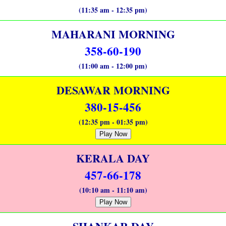
(11:35 am - 12:35 pm)
MAHARANI MORNING
358-60-190
(11:00 am - 12:00 pm)
DESAWAR MORNING
380-15-456
(12:35 pm - 01:35 pm)
Play Now
KERALA DAY
457-66-178
(10:10 am - 11:10 am)
Play Now