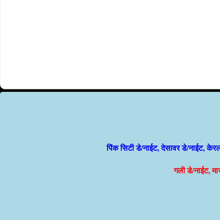
पिंक सिटी डे/नाईट, देसावर डे/नाईट, केर
गली डे/नाईट, मार