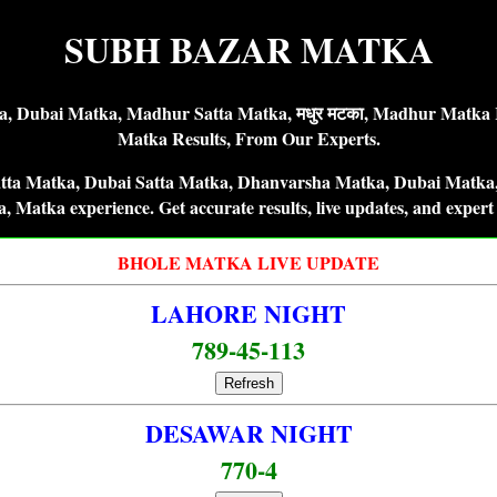
SUBH BAZAR MATKA
, Dubai Matka, Madhur Satta Matka, मधुर मटका, Madhur Matka R
Matka Results, From Our Experts.
 Satta Matka, Dubai Satta Matka, Dhanvarsha Matka, Dubai Matk
a, Matka experience. Get accurate results, live updates, and expert 
BHOLE MATKA LIVE UPDATE
LAHORE NIGHT
789-45-113
Refresh
DESAWAR NIGHT
770-4