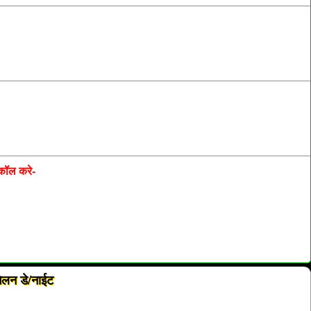
कॉल करे-
मिलन डे/नाईट