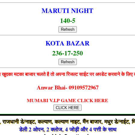
MARUTI NIGHT
140-5
Refresh
KOTA BAZAR
236-17-250
Refresh
खुदका मटका बाजार चलते है तो अपना रिजल्ट साईट पर अपडेट करवाने के लिए 
Anwar Bhai- 09109572967
MUMABI V.I.P GAME CLICK HERE
CLICK HERE
 राजधानी डे/नाइट, कल्याण, कल्याण नाइट, मैंन बाजार, मधुर डे/नाईट, 
डेली 2 ओपन, 2 क्लोज, 4 जोड़ी और 4 पत्ती के साथ