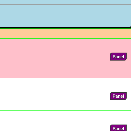
Panel
Panel
Panel