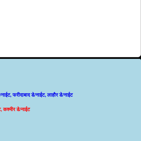
े/नाईट, फरीदाबाद डे/नाईट, लाहौर डे/नाईट
ट, कश्मीर डे/नाईट