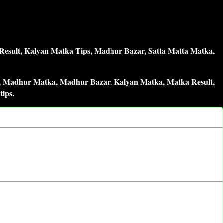
esult, Kalyan Matka Tips, Madhur Bazar, Satta Matta Matka,
a, Madhur Matka, Madhur Bazar, Kalyan Matka, Matka Result,
tips.