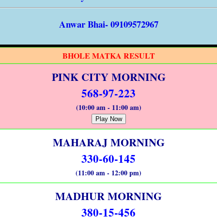
Anwar Bhai- 09109572967
BHOLE MATKA RESULT
PINK CITY MORNING
568-97-223
(10:00 am - 11:00 am)
Play Now
MAHARAJ MORNING
330-60-145
(11:00 am - 12:00 pm)
MADHUR MORNING
380-15-456