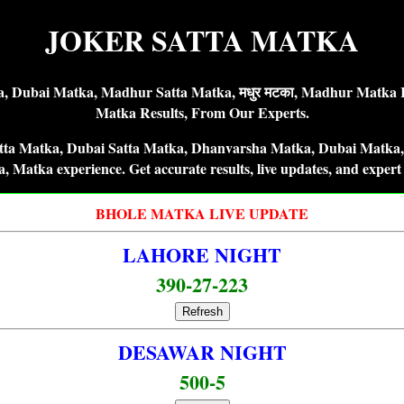
JOKER SATTA MATKA
a, Dubai Matka, Madhur Satta Matka, मधुर मटका, Madhur Matka R
Matka Results, From Our Experts.
 Satta Matka, Dubai Satta Matka, Dhanvarsha Matka, Dubai Mat
a, Matka experience. Get accurate results, live updates, and expert 
BHOLE MATKA LIVE UPDATE
LAHORE NIGHT
390-27-223
Refresh
DESAWAR NIGHT
500-5