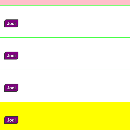
Jodi
Jodi
Jodi
Jodi