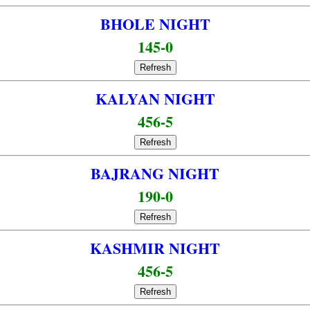
BHOLE NIGHT
145-0
Refresh
KALYAN NIGHT
456-5
Refresh
BAJRANG NIGHT
190-0
Refresh
KASHMIR NIGHT
456-5
Refresh