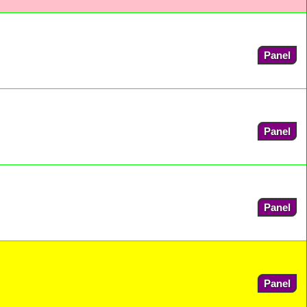
Panel
Panel
Panel
Panel