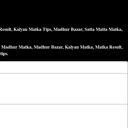
esult, Kalyan Matka Tips, Madhur Bazar, Satta Matta Matka,
ka, Madhur Matka, Madhur Bazar, Kalyan Matka, Matka Result,
tips.