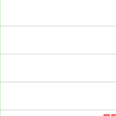
अगर आप 