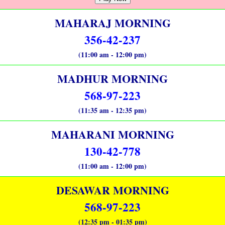
MAHARAJ MORNING
356-42-237
(11:00 am - 12:00 pm)
MADHUR MORNING
568-97-223
(11:35 am - 12:35 pm)
MAHARANI MORNING
130-42-778
(11:00 am - 12:00 pm)
DESAWAR MORNING
568-97-223
(12:35 pm - 01:35 pm)