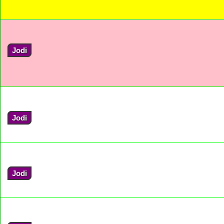
Jodi
Jodi
Jodi