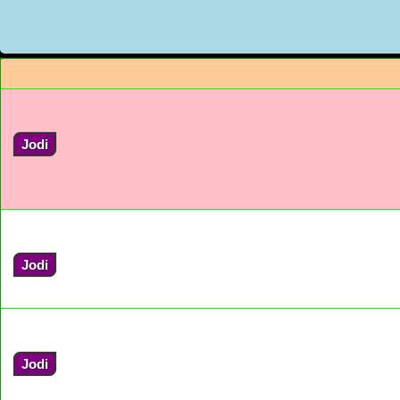
Jodi
Jodi
Jodi