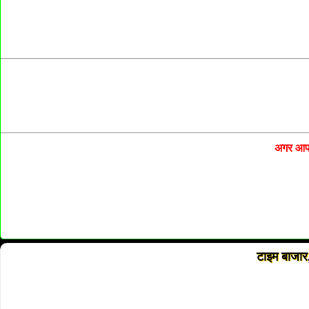
अगर आप 
टाइम बाजार,