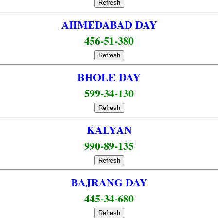
Refresh
AHMEDABAD DAY
456-51-380
Refresh
BHOLE DAY
599-34-130
Refresh
KALYAN
990-89-135
Refresh
BAJRANG DAY
445-34-680
Refresh