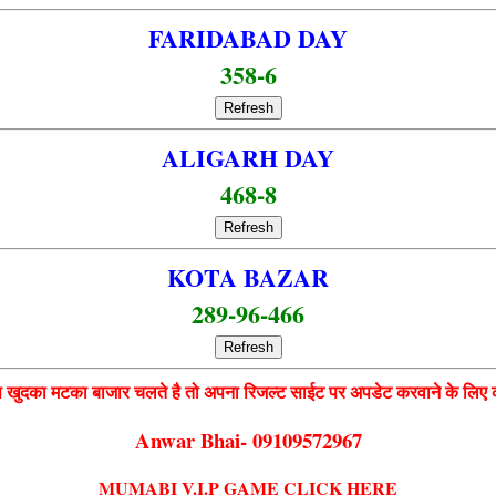
FARIDABAD DAY
358-6
Refresh
ALIGARH DAY
468-8
Refresh
KOTA BAZAR
289-96-466
Refresh
खुदका मटका बाजार चलते है तो अपना रिजल्ट साईट पर अपडेट करवाने के लिए 
Anwar Bhai- 09109572967
MUMABI V.I.P GAME CLICK HERE