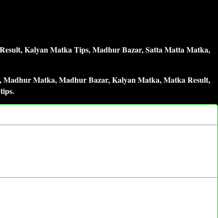
esult, Kalyan Matka Tips, Madhur Bazar, Satta Matta Matka,
ka, Madhur Matka, Madhur Bazar, Kalyan Matka, Matka Result,
tips.