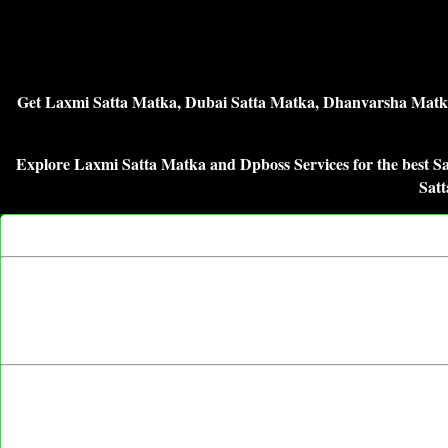
Get Laxmi Satta Matka, Dubai Satta Matka, Dhanvarsha Matk
Explore Laxmi Satta Matka and Dpboss Services for the best
Satt