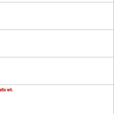
कॉल करे-