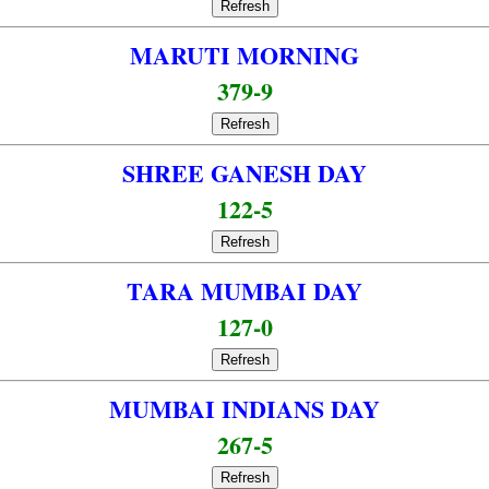
Refresh
MARUTI MORNING
379-9
Refresh
SHREE GANESH DAY
122-5
Refresh
TARA MUMBAI DAY
127-0
Refresh
MUMBAI INDIANS DAY
267-5
Refresh