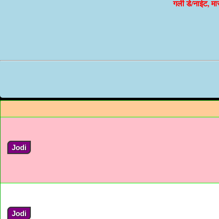
गली डे/नाईट, मार
Jodi
Jodi