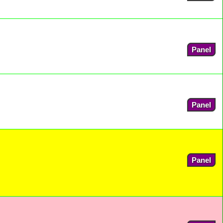
Panel
Panel
Panel