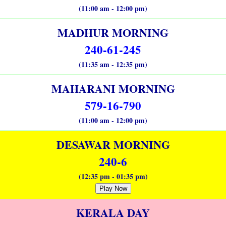
(11:00 am - 12:00 pm)
MADHUR MORNING
240-61-245
(11:35 am - 12:35 pm)
MAHARANI MORNING
579-16-790
(11:00 am - 12:00 pm)
DESAWAR MORNING
240-6
(12:35 pm - 01:35 pm)
Play Now
KERALA DAY