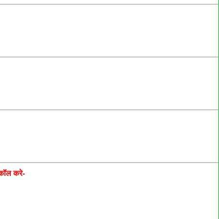
कॉल करे-