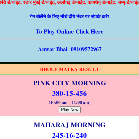
ुति डे/नाईट, स्टार मुंबई डे/नाईट, अलीगढ़ डे/नाईट, कामधेनु डे/नाईट, जम्मू डे/नाई
गेम खेलेंने के लिए नीचे दीये नंबर पर संपर्क करे!
To Play Online Click Here
Anwar Bhai- 09109572967
BHOLE MATKA RESULT
PINK CITY MORNING
380-15-456
(10:00 am - 11:00 am)
Play Now
MAHARAJ MORNING
245-16-240