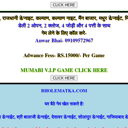
CLICK HERE
 राजधानी डे/नाइट, कल्याण, कल्याण नाइट, मैंन बाजार, मधुर डे/नाईट, 
डेली 2 ओपन, 2 क्लोज, 4 जोड़ी और 4 पत्ती के साथ
गेम लेने के लिए कॉल करे-
Anwar Bhai- 09109572967
Adwance Fess- RS.15000/- Per Game
MUMABI V.I.P GAME CLICK HERE
CLICK HERE
BHOLEMATKA.COM
घर बैठे गेम खेल सकते है!
ल डे/नाईट, श्री बालाजी डे/नाईट, देसावर डे/नाईट, सोलापुर डे/नाईट, गाजियाबाद ड