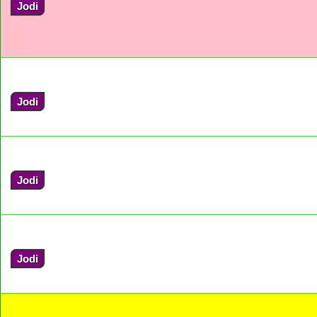
Jodi
Jodi
Jodi
Jodi