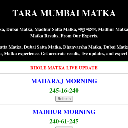
TARA MUMBAI MATKA
, Dubai Matka, Madhur Satta Matka, मधुर मटका, Madhur Matka 
Matka Results, From Our Experts.
 Satta Matka, Dubai Satta Matka, Dhanvarsha Matka, Dubai Mat
a, Matka experience. Get accurate results, live updates, and expert 
BHOLE MATKA LIVE UPDATE
MAHARAJ MORNING
245-16-240
Refresh
MADHUR MORNING
240-61-245