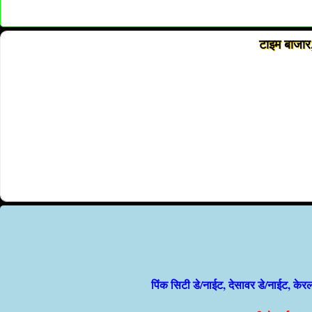
टाइम बाजार,
पिंक सिटी डे/नाईट, देसावर डे/नाईट, केर