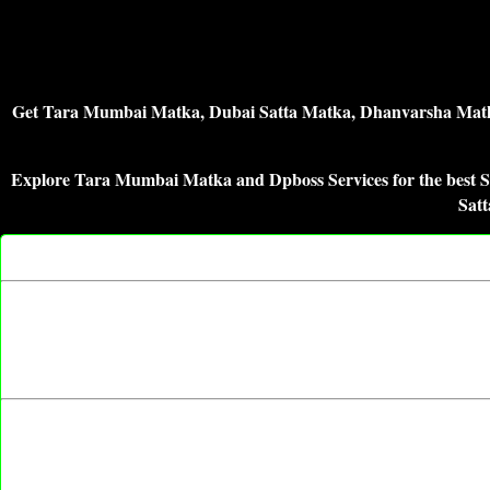
Get Tara Mumbai Matka, Dubai Satta Matka, Dhanvarsha Matka
Explore Tara Mumbai Matka and Dpboss Services for the best
Satt