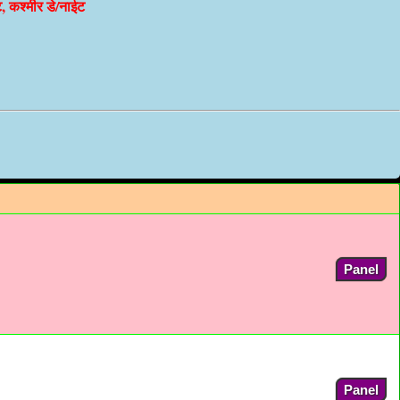
ट, कश्मीर डे/नाईट
Panel
Panel