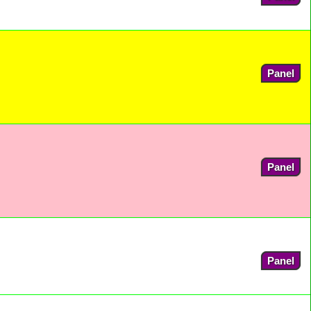
Panel
Panel
Panel