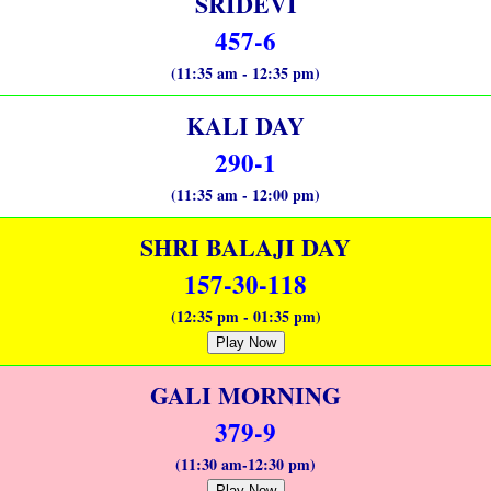
SRIDEVI
457-6
(11:35 am - 12:35 pm)
KALI DAY
290-1
(11:35 am - 12:00 pm)
SHRI BALAJI DAY
157-30-118
(12:35 pm - 01:35 pm)
Play Now
GALI MORNING
379-9
(11:30 am-12:30 pm)
Play Now