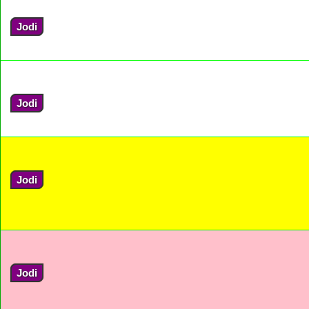
Jodi
Jodi
Jodi
Jodi