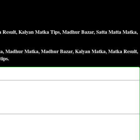
 Result, Kalyan Matka Tips, Madhur Bazar, Satta Matta Matka,
tka, Madhur Matka, Madhur Bazar, Kalyan Matka, Matka Result,
tips.