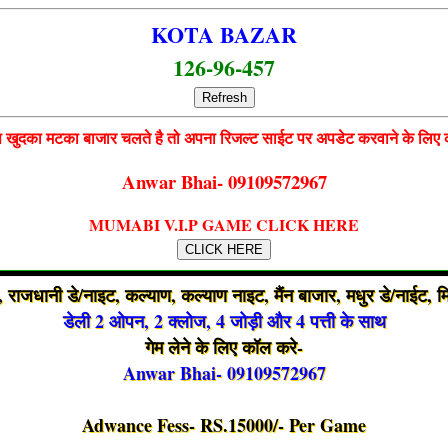
KOTA BAZAR
126-96-457
Refresh
खुदका मटका बाजार चलते है तो अपना रिजल्ट साईट पर अपडेट करवाने के लिए 
Anwar Bhai- 09109572967
MUMABI V.I.P GAME CLICK HERE
CLICK HERE
 राजधानी डे/नाइट, कल्याण, कल्याण नाइट, मैंन बाजार, मधुर डे/नाईट, 
डेली 2 ओपन, 2 क्लोज, 4 जोड़ी और 4 पत्ती के साथ
गेम लेने के लिए कॉल करे-
Anwar Bhai- 09109572967
Adwance Fess- RS.15000/- Per Game