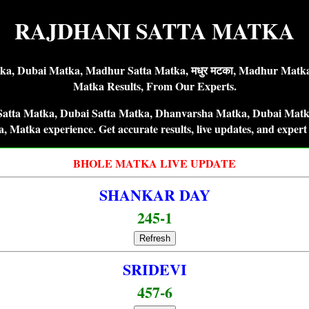
RAJDHANI SATTA MATKA
ka, Dubai Matka, Madhur Satta Matka, मधुर मटका, Madhur Matka
Matka Results, From Our Experts.
st Satta Matka, Dubai Satta Matka, Dhanvarsha Matka, Dubai Ma
a, Matka experience. Get accurate results, live updates, and expert 
BHOLE MATKA LIVE UPDATE
SHANKAR DAY
245-1
Refresh
SRIDEVI
457-6