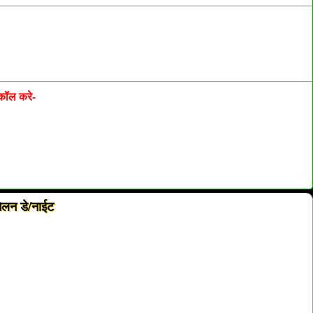
कॉल करे-
मिलन डे/नाईट