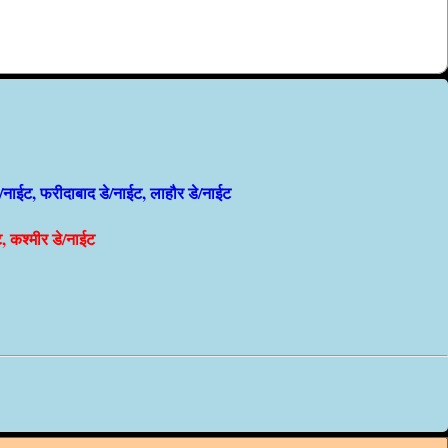
े/नाईट, फरीदाबाद डे/नाईट, लाहौर डे/नाईट
ट, कश्मीर डे/नाईट