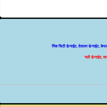
पिंक सिटी डे/नाईट, देसावर डे/नाईट, केर
गली डे/नाईट, मार