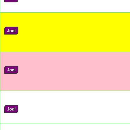
Jodi
Jodi
Jodi